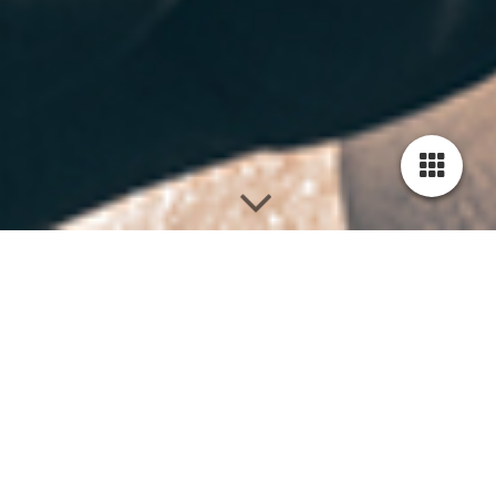
Willkommen bei
Anker Sports
Hamburg
Telefon: 040 513 11 131
Mobil: 0175 568 1161
moin@ankersports.de