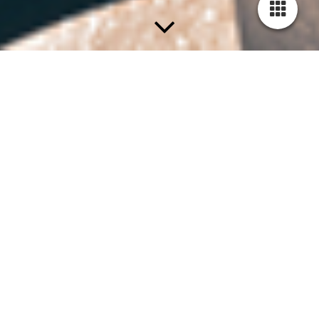
Willkommen bei
Anker Sports
Hamburg
Telefon: 040 513 11 131
Mobil: 0175 568 1161
moin@ankersports.de
Onlineschule Selbstverteidigung
Liebe Schülerinnen, Liebe Schüler,
leider dürfen wir aufgrund der aktuellen Verordnung in unserer
Sportschule nur 2G Training anbieten. Wir geben euch aber
sofort Bescheid, wenn wir wieder alle zusammen vor Ort